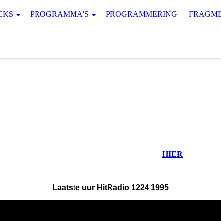
CKS
PROGRAMMA'S
PROGRAMMERING
FRAGM
en terug. M
eer fragmenten terug beluisteren klik
HIER
Laatste uur HitRadio 1224 1995