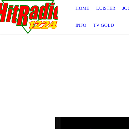
HOME
LUISTER
JO
INFO
TV GOLD
Beluister hier alvast enkele fragment