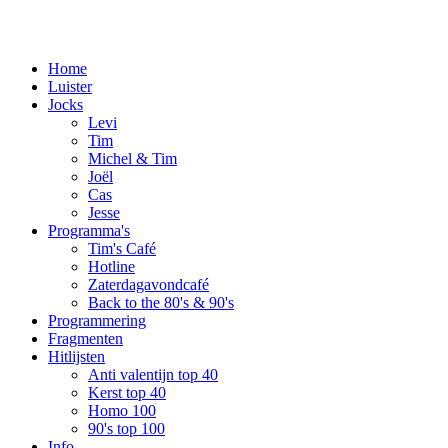
Home
Luister
Jocks
Levi
Tim
Michel & Tim
Joël
Cas
Jesse
Programma's
Tim's Café
Hotline
Zaterdagavondcafé
Back to the 80's & 90's
Programmering
Fragmenten
Hitlijsten
Anti valentijn top 40
Kerst top 40
Homo 100
90's top 100
Info